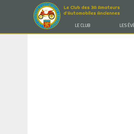
Le Club des 3A Amateurs
d'Automobiles Anciennes
LE CLUB
LES É