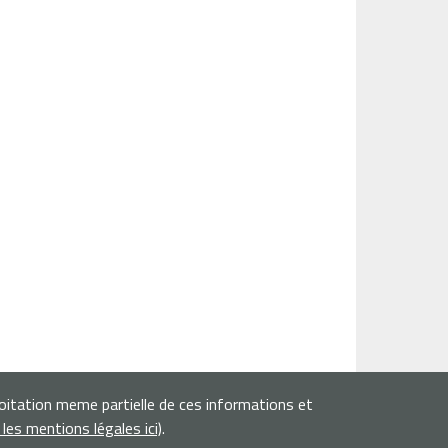
loitation meme partielle de ces informations et
r les mentions légales ici)
.