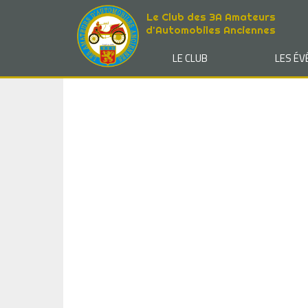
Le Club des 3A Amateurs
d'Automobiles Anciennes
LE CLUB
LES É