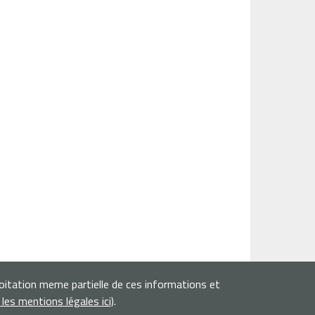
loitation meme partielle de ces informations et
r les mentions légales ici)
.