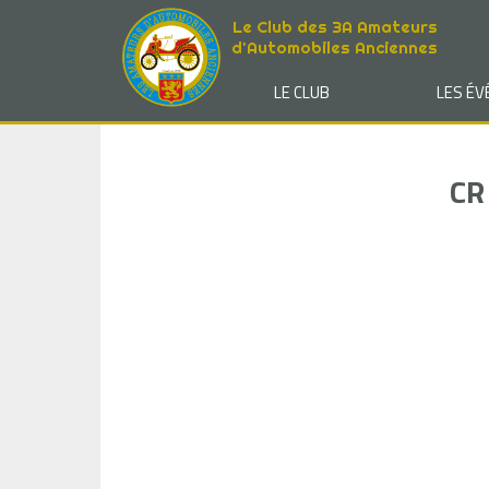
Le Club des 3A Amateurs
d'Automobiles Anciennes
LE CLUB
LES É
CR