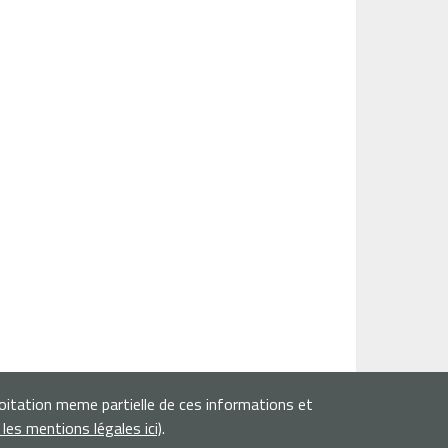
loitation meme partielle de ces informations et
r les mentions légales ici)
.