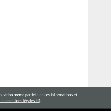
loitation meme partielle de ces informations et
r les mentions légales ici)
.