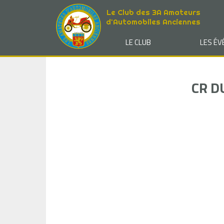
Le Club des 3A Amateurs
d'Automobiles Anciennes
LE CLUB
LES É
CR D