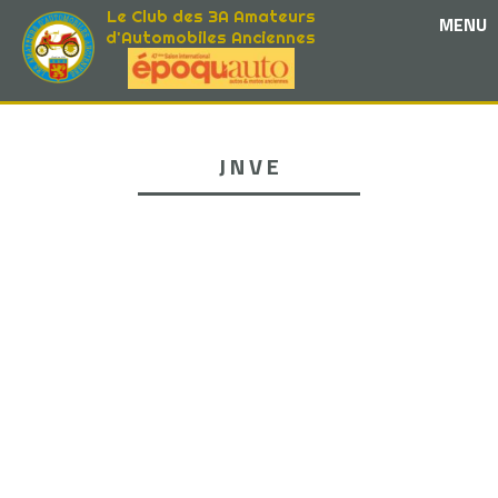
Le Club des 3A Amateurs
MENU
d'Automobiles Anciennes
J N V E