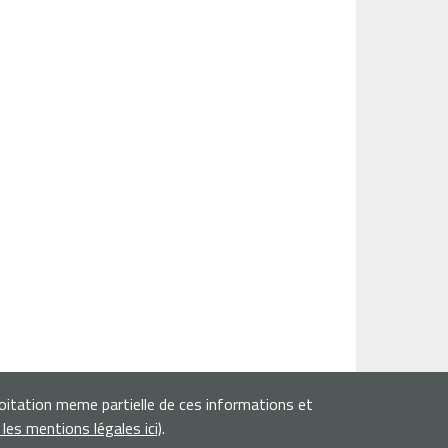
loitation meme partielle de ces informations et
r les mentions légales ici)
.