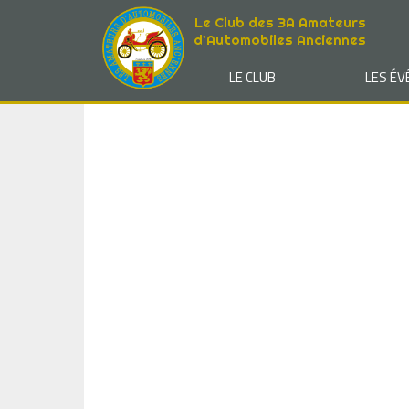
Le Club des 3A Amateurs
d'Automobiles Anciennes
LE CLUB
LES É